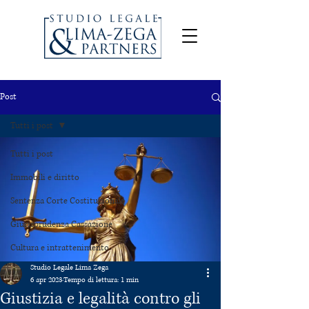
Post
Tutti i post
Tutti i post
Immobili e diritto
Sentenza Corte Costituzionale
Giurisprudenza Cassazione
Cultura e intrattenimento
Studio Legale Lima Zega
6 apr 2023
Tempo di lettura: 1 min
Giustizia e legalità contro gli