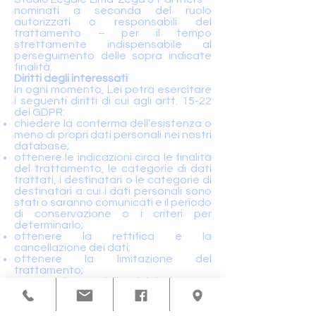
nominati a seconda del ruolo
autorizzati o responsabili del
trattamento – per il tempo
strettamente indispensabile al
perseguimento delle sopra indicate
finalità.
Diritti degli interessati
In ogni momento, Lei potrà esercitare
i seguenti diritti di cui agli artt. 15-22
del GDPR:
chiedere la conferma dell’esistenza o
meno di propri dati personali nei nostri
database;
ottenere le indicazioni circa le finalità
del trattamento, le categorie di dati
trattati, i destinatari o le categorie di
destinatari a cui i dati personali sono
stati o saranno comunicati e il periodo
di conservazione o i criteri per
determinarlo;
ottenere la rettifica e la
cancellazione dei dati;
ottenere la limitazione del
trattamento;
ottenere la portabilità dei dati;
revocare il consenso al trattamento
per specifiche finalità, laddove
necessario.