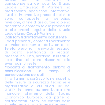
corrispondenza dei quali Lo Studio
Legale Lima-Zega & Partners ha
predisposto specifiche informative.
Tutti le informative presenti nel Sito
sono sottoposte a periodica
revisione, al fine di assicurare la piena
aderenza e conformità alle procedure
e alle prassi seguite dallo Studio
Legale Lima-Zega & Partners.
Dati forniti direttamente
dall'utente
I dati personali, conferiti liberamente
e volontariamente dall'Utente al
telefono e/o tramite invio di messaggi
di posta elettronica ai recapiti
presenti nel Sito, saranno utilizzati al
solo fine di dare riscontro alle
eventuali richieste.
Modalità di trattamento, ambito di
comunicazione e tempi di
conservazione dei dati
Il trattamento sarà svolto nel rispetto
delle misure di sicurezza tecniche e
organizzative di cui all’art. 32 del
GDPR, in forma automatizzata e/o
manuale, all'interno dello Spazio
Economico Europeo, da parte di
collaboratori interni ed esterni dello
Studio Legale Lima-Zega & Partners –