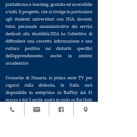
piattaforma e-learning, gratuita ed accessibile 
a tutti. Il progetto, che si rivolge in particolare 
agli studenti universitari con DSA, docenti, 
tutor, personale amministrativo dei servizi 
dedicati alla disabilità/DSA ha l’obiettivo di 
diffondere una corretta informazione e una 
cultura positiva sui disturbi specifici 
dell’apprendimento, anche in ambito 
accademico
Cronache di Nanaria, la prima serie TV per 
ragazzi sulla dislessia, in Italia sarà 
disponibile in anteprima su RaiPlay dal 31 
marzo e dal 3 aprile andrà in onda su Rai Gulp 
tutti i giorni alle ore 14.10 e 19.10scuola, 
genitori, giovani
31 Marzo, 2023
Cronache di Nanaria: la prima serie TV per 
ragazzi sulla dislessia, in Italia, dal 3 aprile su 