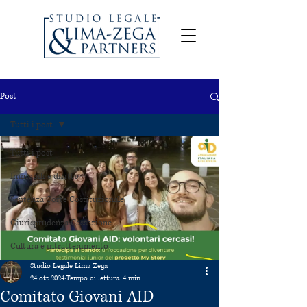
Post
Tutti i post
Tutti i post
Immobili e diritto
Sentenza Corte Costituzionale
Giurisprudenza Cassazione
Cultura e intrattenimento
Studio Legale Lima Zega
24 ott 2024
Tempo di lettura: 4 min
Comitato Giovani AID