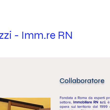
Home
Bacheca
Lo Studio
Pro
zi - Imm.re RN
Collaboratore
Fondata a Roma da esperti pro
settore,
Immobiliare RN s.r.l.
è 
opera sul territorio dal 1999 