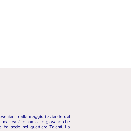
fessionisti
Aree di attività
News
Contatti
venienti dalle maggiori aziende del
una realtà dinamica e giovane che
e ha sede nel quartiere Talenti. La