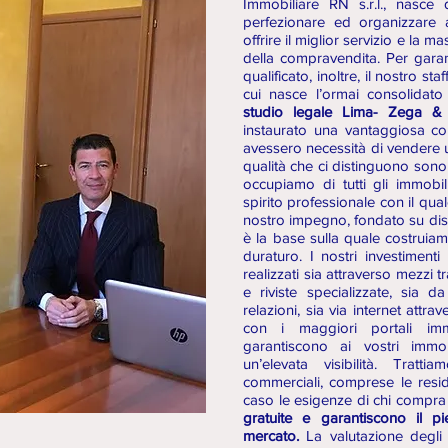
Immobiliare RN s.r.l., nasce 
perfezionare ed organizzare al
offrire il miglior servizio e la m
della compravendita. Per garan
qualificato, inoltre, il nostro sta
cui nasce l’ormai consolidato
studio legale Lima- Zega & 
instaurato una vantaggiosa con
avessero necessità di vendere u
qualità che ci distinguono sono
occupiamo di tutti gli immobili
spirito professionale con il quale
nostro impegno, fondato su dis
è la base sulla quale costruiam
duraturo. I nostri investimenti
realizzati sia attraverso mezzi 
e riviste specializzate, sia d
relazioni, sia via internet attra
con i maggiori portali imm
garantiscono ai vostri immo
un’elevata visibilità. Tratt
commerciali, comprese le resi
caso le esigenze di chi compra
gratuite e garantiscono il pie
mercato.
La valutazione degli