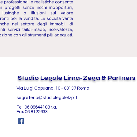
ime professionali e realistiche consente
pri progetti senza rischi inopportuni,
lusinghe o illusioni sul valore
renti per la vendita. La società vanta
nche nel settore degli immobili di
ti servizi tailor-made, riservatezza,
ozione con gli strumenti più adeguati.
Studio Legale Lima-Zega & Partners
Via Luigi Capuana, 10 - 00137 Roma
segreteria@studiolegalelzp.it
Tel 06 88644108 r.a.
Fax 06 8122633