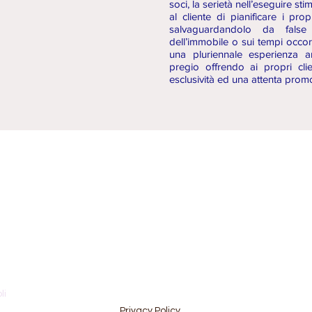
soci, la serietà nell’eseguire st
al cliente di pianificare i pro
salvaguardandolo da false 
dell’immobile o sui tempi occor
una pluriennale esperienza a
pregio offrendo ai propri clien
esclusività ed una attenta prom
li
Privacy Policy