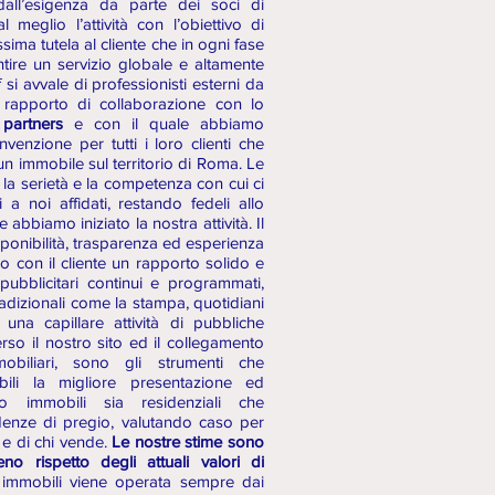
dall’esigenza da parte dei soci di
 meglio l’attività con l’obiettivo di
assima tutela al cliente che in ogni fase
tire un servizio globale e altamente
ff si avvale di professionisti esterni da
 rapporto di collaborazione con lo
partners
e con il quale abbiamo
venzione per tutti i loro clienti che
n immobile sul territorio di Roma. Le
 la serietà e la competenza con cui ci
 a noi affidati, restando fedeli allo
 abbiamo iniziato la nostra attività. Il
ponibilità, trasparenza ed esperienza
o con il cliente un rapporto solido e
 pubblicitari continui e programmati,
tradizionali come la stampa, quotidiani
a una capillare attività di pubbliche
verso il nostro sito ed il collegamento
obiliari, sono gli strumenti che
bili la migliore presentazione ed
iamo immobili sia residenziali che
denze di pregio, valutando caso per
 e di chi vende.
Le nostre stime sono
no rispetto degli attuali valori di
 immobili viene operata sempre dai