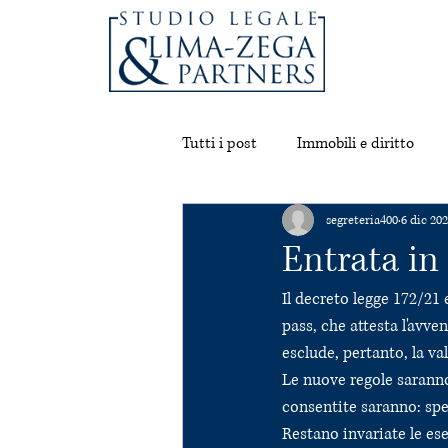
Tutti i post
Immobili e diritto
segreteria400
6 dic 20
Cultura e intrattenimento
Entrata in
Il decreto legge 172/21 
pass, che attesta l'avve
esclude, pertanto, la va
Le nuove regole saranno 
consentite saranno: spet
Restano invariate le es