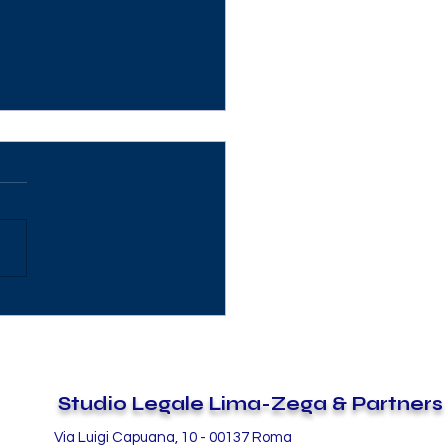
anale WhatsApp Inps
ntivo assunzione disabili:
de entro il 31 ottobre 2024*
Studio Legale Lima-Zega & Partners
Via Luigi Capuana, 10 - 00137 Roma