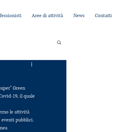
fessionisti
Aree di attività
News
Contatti
super" Green 
ovid-19, il quale 
rno le attività 
 eventi pubblici. 
onea 