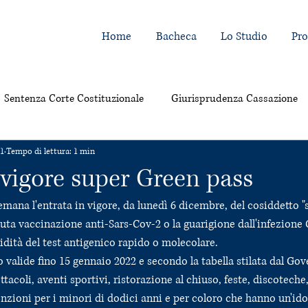
Home
Bacheca
Lo Studio
Pro
Sentenza Corte Costituzionale
Giurisprudenza Cassazione
21
Tempo di lettura: 1 min
 vigore super Green pass
emana l'entrata in vigore, da lunedì 6 dicembre, del cosiddetto "
nuta vaccinazione anti-Sars-Cov-2 o la guarigione dall'infezione C
lidità del test antigenico rapido o molecolare.
valide fino 15 gennaio 2022 e secondo la tabella stilata dal Gove
tacoli, aventi sportivi, ristorazione al chiuso, feste, discoteche,
enzioni per i minori di dodici anni e per coloro che hanno un'id