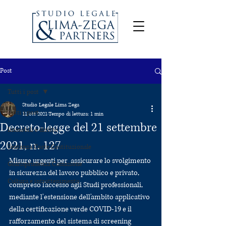
Post
Tutti i post
Studio Legale Lima Zega
Tutti i post
11 ott 2021
Tempo di lettura: 1 min
Decreto-legge del 21 settembre
Immobili e diritto
2021, n. 127
Sentenza Corte Costituzionale
Misure urgenti per  assicurare lo svolgimento 
Giurisprudenza Cassazione
in sicurezza del lavoro pubblico e privato, 
Cultura e intrattenimento
compreso l'accesso agli Studi professionali,  
mediante l'estensione dell'ambito applicativo 
della certificazione verde COVID-19 e il 
rafforzamento del sistema di screening