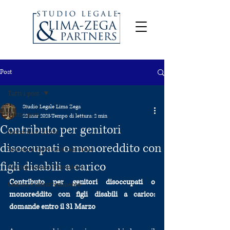
Post
Tutti i post
Studio Legale Lima Zega
Tutti i post
22 mar 2023
Tempo di lettura: 2 min
Contributo per genitori
Immobili e diritto
disoccupati o monoreddito con
Sentenza Corte Costituzionale
figli disabili a carico
Giurisprudenza Cassazione
Contributo per genitori disoccupati o 
Cultura e intrattenimento
monoreddito con figli disabili a carico: 
domande entro il 31 Marzo