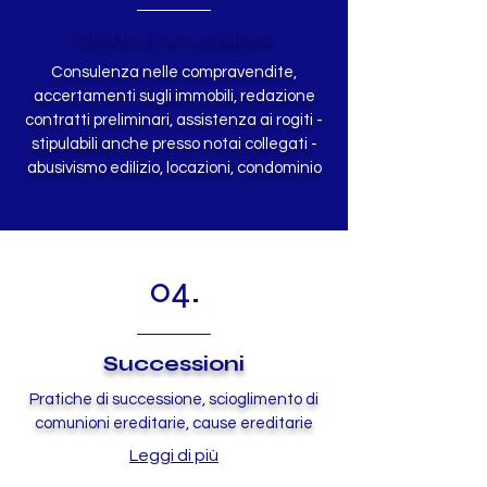
Diritto Immobiliare
Consulenza nelle compravendite,
accertamenti sugli immobili, redazione
contratti preliminari, assistenza ai rogiti -
stipulabili anche presso notai collegati -
abusivismo edilizio, locazioni, condominio
Leggi di più
04.
Successioni
Pratiche di successione, scioglimento di
comunioni ereditarie, cause ereditarie
Leggi di più