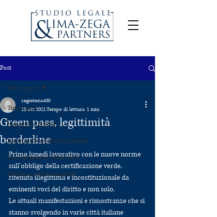
Post
Tutti i post
segreteria400
Tutti i post
18 ott 2021
Tempo di lettura: 1 min
Green pass, legittimità
Immobili e diritto
borderline
Sentenza Corte Costituzionale
Primo lunedì lavorativo con le nuove norme 
Giurisprudenza Cassazione
sull'obbligo della certificazione verde, 
Cultura e intrattenimento
ritenuta illegittima e incostituzionale da 
eminenti voci del diritto e non solo.
Le attuali manifestazioni e rimostranze che si 
stanno svolgendo in varie città italiane 